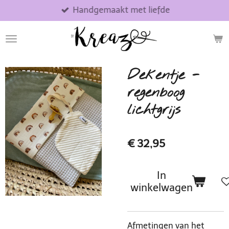
Handgemaakt met liefde
Ga
direct
naar
de
hoofdinhoud
Dekentje -
regenboog
lichtgrijs
€ 32,95
In
winkelwagen
Afmetingen van het