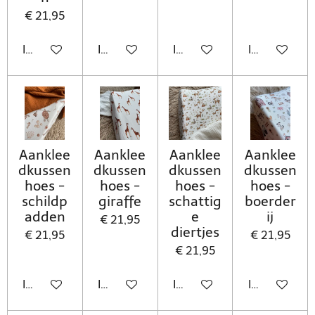
€ 21,95
In winkelwagen
In winkelwagen
In winkelwagen
In winkelwa
Aanklee
Aanklee
Aanklee
Aanklee
dkussen
dkussen
dkussen
dkussen
hoes -
hoes -
hoes -
hoes -
schildp
giraffe
schattig
boerder
adden
e
ij
€ 21,95
diertjes
€ 21,95
€ 21,95
€ 21,95
In winkelwagen
In winkelwagen
In winkelwagen
In winkelwa