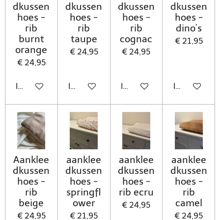
dkussen
dkussen
dkussen
dkussen
hoes -
hoes -
hoes -
hoes -
rib
rib
rib
dino’s
burnt
taupe
cognac
€ 21,95
orange
€ 24,95
€ 24,95
€ 24,95
In winkelwagen
In winkelwagen
In winkelwagen
In winkelwa
Aanklee
aanklee
aanklee
aanklee
dkussen
dkussen
dkussen
dkussen
hoes -
hoes -
hoes -
hoes -
rib
springfl
rib ecru
rib
beige
ower
camel
€ 24,95
€ 24,95
€ 21,95
€ 24,95