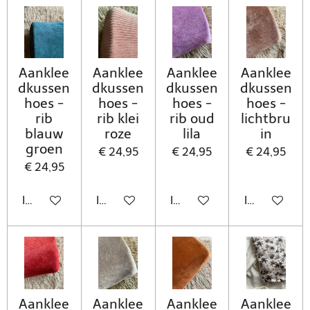
Aanklee
Aanklee
Aanklee
Aanklee
dkussen
dkussen
dkussen
dkussen
hoes -
hoes -
hoes -
hoes -
rib
rib klei
rib oud
lichtbru
blauw
roze
lila
in
groen
€ 24,95
€ 24,95
€ 24,95
€ 24,95
In winkelwagen
In winkelwagen
In winkelwagen
In winkelwa
Aanklee
Aanklee
Aanklee
Aanklee