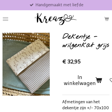
Handgemaakt met liefde
Ga
direct
naar
de
hoofdinhoud
Dekentje -
wilgenkat grijs
€ 32,95
In
winkelwagen
Afmetingen van het
dekentje zijn +/- 70x100