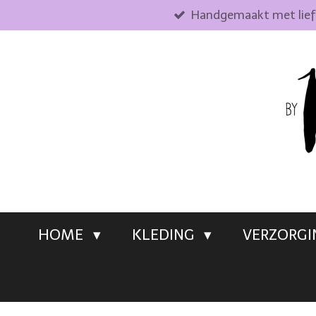
Handgemaakt met lie
Ga
direct
naar
de
hoofdinhoud
HOME
KLEDING
VERZORG