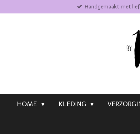
Handgemaakt met lie
Ga
direct
naar
de
hoofdinhoud
HOME
KLEDING
VERZORG