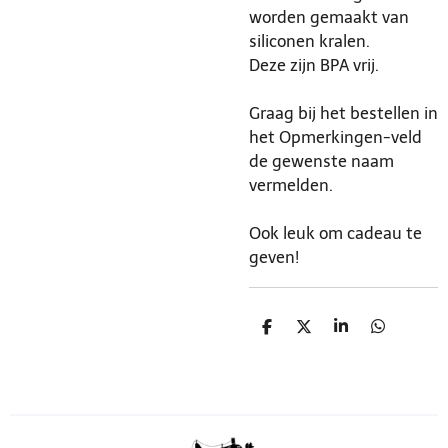
worden gemaakt van
siliconen kralen.
Deze zijn BPA vrij.
Graag bij het bestellen in
het Opmerkingen-veld
de gewenste naam
vermelden.
Ook leuk om cadeau te
geven!
D
D
S
D
e
e
h
e
l
e
a
l
e
l
r
e
n
e
n