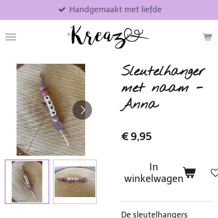
Handgemaakt met liefde
Ga
direct
naar
de
hoofdinhoud
Sleutelhanger
met naam -
Anna
€ 9,95
In
winkelwagen
De sleutelhangers