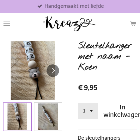
Handgemaakt met liefde
Ga
direct
naar
de
hoofdinhoud
Sleutelhanger
met naam -
Koen
€ 9,95
In
winkelwage
De sleutelhangers