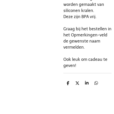
worden gemaakt van
siliconen kralen.
Deze zijn BPA vrij.
Graag bij het bestellen in
het Opmerkingen-veld
de gewenste naam
vermelden.
Ook leuk om cadeau te
geven!
D
D
S
D
e
e
h
e
l
e
a
l
e
l
r
e
n
e
n