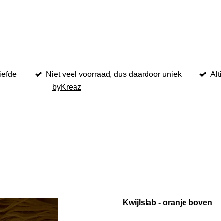
iefde
Niet veel voorraad, dus daardoor uniek
Alt
byKreaz
Kwijlslab - oranje boven