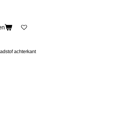
en
badstof achterkant