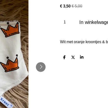
€ 3,50
€ 5,00
In winkelwag
Wit met oranje kroontjes & 
D
D
S
e
e
h
l
e
a
e
l
r
n
e