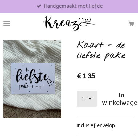
Handgemaakt met liefde
Ga
direct
naar
de
hoofdinhoud
Kaart - de
liefste pake
€ 1,35
In
winkelwage
Inclusief envelop