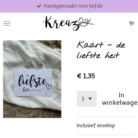
Handgemaakt met liefde
Ga
direct
naar
de
hoofdinhoud
Kaart - de
liefste heit
€ 1,35
In
winkelwage
Inclusief envelop