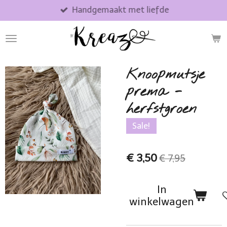
Handgemaakt met liefde
Ga
direct
naar
de
hoofdinhoud
Knoopmutsje
prema -
herfstgroen
Sale!
€ 3,50
€ 7,95
In
winkelwagen