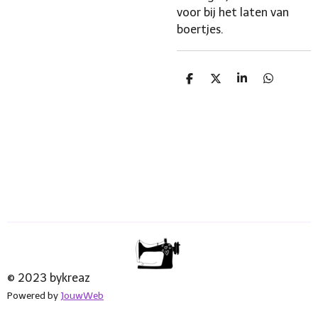
voor bij het laten van
boertjes.
D
D
S
D
e
e
h
e
l
e
a
l
e
l
r
e
n
e
n
© 2023 bykreaz
Powered by
JouwWeb