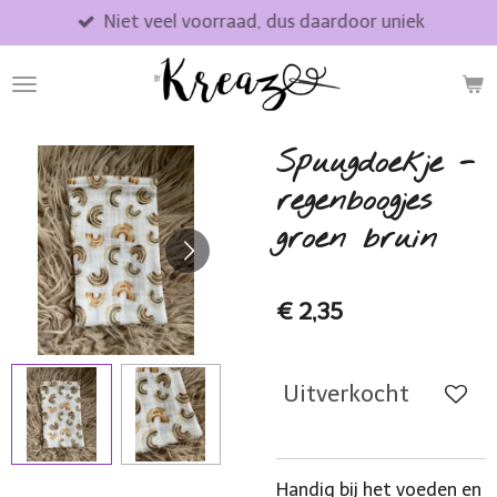
Niet veel voorraad, dus daardoor uniek
Ga
direct
naar
de
hoofdinhoud
Spuugdoekje -
regenboogjes
groen bruin
€ 2,35
Uitverkocht
Handig bij het voeden en