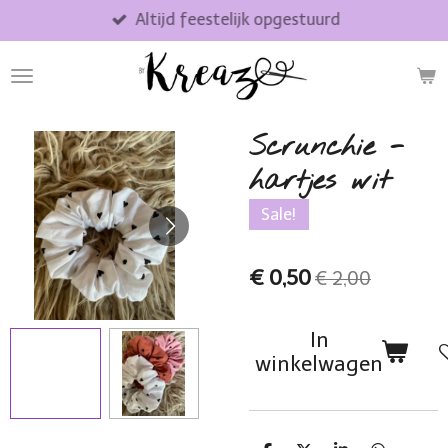
Altijd feestelijk opgestuurd
Ga
direct
naar
de
hoofdinhoud
Scrunchie -
hartjes wit
Sale!
€ 0,50
€ 2,00
In
winkelwagen