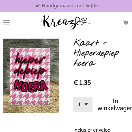
Handgemaakt met liefde
Ga
direct
naar
de
hoofdinhoud
Kaart -
Hieperdepiep
hoera
€ 1,35
In
winkelwage
Inclusief envelop