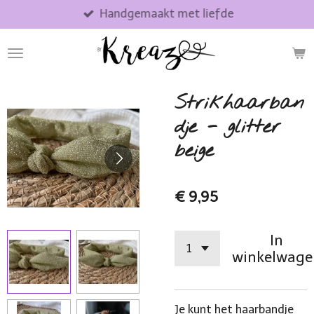
Handgemaakt met liefde
Ga
direct
naar
de
hoofdinhoud
Strikhaarban
dje - glitter
beige
€ 9,95
In
winkelwage
Je kunt het haarbandje