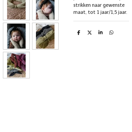
strikken naar gewenste
maat, tot 1 jaar/1,5 jaar.
D
D
S
D
e
e
h
e
l
e
a
l
e
l
r
e
n
e
n