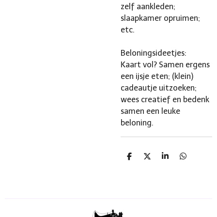
zelf aankleden;
slaapkamer opruimen;
etc.
Beloningsideetjes:
Kaart vol? Samen ergens
een ijsje eten; (klein)
cadeautje uitzoeken;
wees creatief en bedenk
samen een leuke
beloning.
D
D
S
D
e
e
h
e
l
e
a
l
e
l
r
e
n
e
n