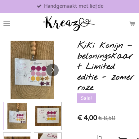
Handgemaakt met liefde
Ga
direct
naar
de
hoofdinhoud
Kiki konijn -
beloningskaar
t Limited
editie - zomer
roze
Sale!
€ 4,00
€ 8,50
In