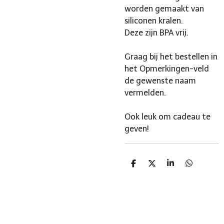
worden gemaakt van
siliconen kralen.
Deze zijn BPA vrij.
Graag bij het bestellen in
het Opmerkingen-veld
de gewenste naam
vermelden.
Ook leuk om cadeau te
geven!
D
D
S
D
e
e
h
e
l
e
a
l
e
l
r
e
n
e
n