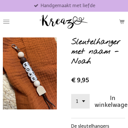
Handgemaakt met liefde
Ga
direct
naar
de
hoofdinhoud
Sleutelhanger
met naam -
Noah
€ 9,95
In
winkelwage
De sleutelhangers