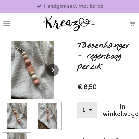
Handgemaakt met liefde
Ga
direct
naar
de
hoofdinhoud
Tassenhanger
- regenboog
perzik
€ 8,50
In
winkelwage