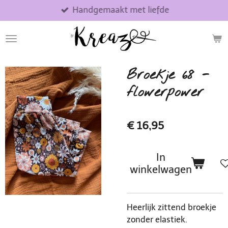
Handgemaakt met liefde
Ga
direct
naar
de
hoofdinhoud
Broekje 68 -
flowerpower
€ 16,95
In
winkelwagen
Heerlijk zittend broekje
zonder elastiek.