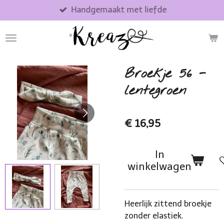
Handgemaakt met liefde
Ga
direct
naar
de
hoofdinhoud
Broekje 56 -
lentegroen
€ 16,95
In
winkelwagen
Heerlijk zittend broekje
zonder elastiek.