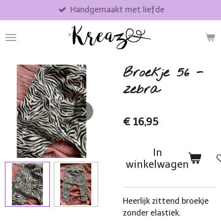
Handgemaakt met liefde
Ga
direct
naar
de
hoofdinhoud
Broekje 56 -
zebra
€ 16,95
In
winkelwagen
Heerlijk zittend broekje
zonder elastiek.