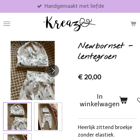
Handgemaakt met liefde
Ga
direct
naar
de
hoofdinhoud
Newbornset -
lentegroen
€ 20,00
In
winkelwagen
Heerlijk zittend broekje
zonder elastiek.