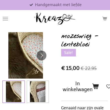
Handgemaakt met liefde
Ga
direct
naar
de
hoofdinhoud
mozeswieg -
lentebloei
Sale!
€ 15,00
€ 22,95
In
winkelwagen
Genaaid naar zijn ovale