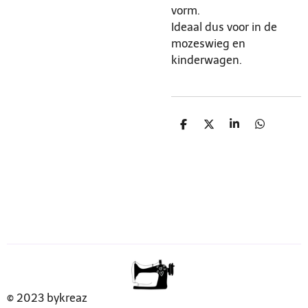
vorm.
Ideaal dus voor in de
mozeswieg en
kinderwagen.
D
D
S
D
e
e
h
e
l
e
a
l
e
l
r
e
n
e
n
© 2023 bykreaz