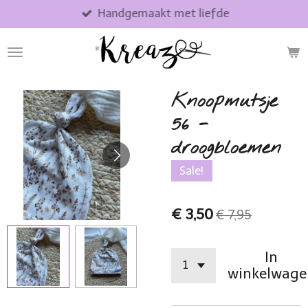
Handgemaakt met liefde
Ga
direct
naar
de
hoofdinhoud
Knoopmutsje
56 -
droogbloemen
Sale!
€ 3,50
€ 7,95
In
winkelwage