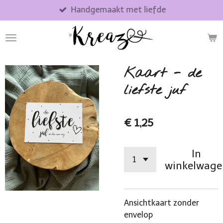
Handgemaakt met liefde
Ga
direct
naar
de
hoofdinhoud
Kaart - de
liefste juf
€ 1,25
In
winkelwage
Ansichtkaart zonder
envelop