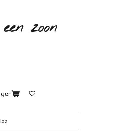
een zoon
agen
elop