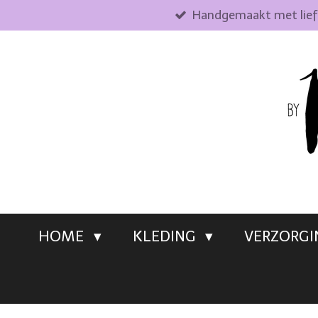
Handgemaakt met lie
Ga
direct
naar
de
hoofdinhoud
HOME
KLEDING
VERZORG