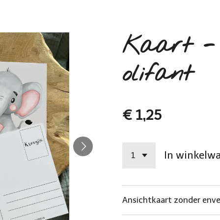
Kaart - 
olifant
€ 1,25
In winkelw
Ansichtkaart zonder env