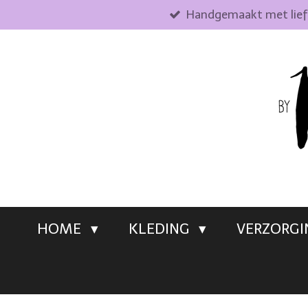
Handgemaakt met lie
Ga
direct
naar
de
hoofdinhoud
HOME
KLEDING
VERZORG