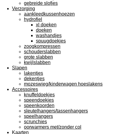
gebreide slofjes
Verzorging
aankleedkussenhoezen
hydrofiel
xl doeken
doeken
washandjes
spuugdoekjes
zoogkompressen
schouderslabben
grote slabben
kwijlslabben
Slapen
lakentjes
dekentjes
mozeswieg/kinderwagen hoeslakens
Accessoires
knuffeldoekjes
speendoekjes
speenkoorden
sleutelhangers/tassenhangers
speelhangers
scrunchies
oorwarmers met/zonder col
Kaarten