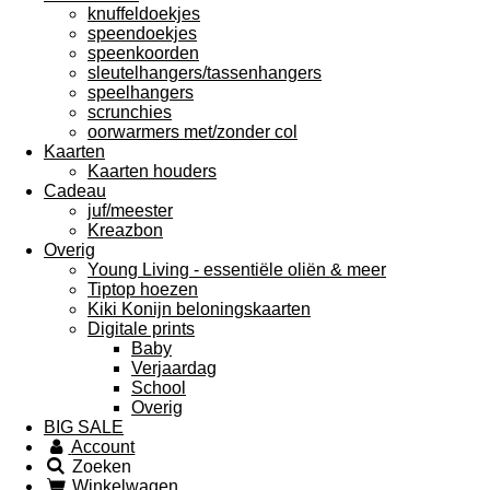
knuffeldoekjes
speendoekjes
speenkoorden
sleutelhangers/tassenhangers
speelhangers
scrunchies
oorwarmers met/zonder col
Kaarten
Kaarten houders
Cadeau
juf/meester
Kreazbon
Overig
Young Living - essentiële oliën & meer
Tiptop hoezen
Kiki Konijn beloningskaarten
Digitale prints
Baby
Verjaardag
School
Overig
BIG SALE
Account
Zoeken
Winkelwagen