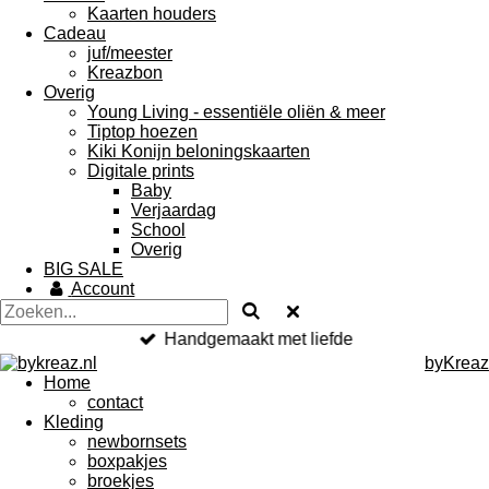
Kaarten houders
Cadeau
juf/meester
Kreazbon
Overig
Young Living - essentiële oliën & meer
Tiptop hoezen
Kiki Konijn beloningskaarten
Digitale prints
Baby
Verjaardag
School
Overig
BIG SALE
Account
Handgemaakt met liefde
byKreaz
Home
contact
Kleding
newbornsets
boxpakjes
broekjes