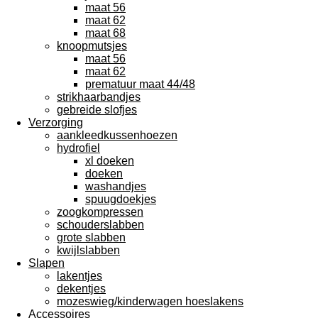
maat 56
maat 62
maat 68
knoopmutsjes
maat 56
maat 62
prematuur maat 44/48
strikhaarbandjes
gebreide slofjes
Verzorging
aankleedkussenhoezen
hydrofiel
xl doeken
doeken
washandjes
spuugdoekjes
zoogkompressen
schouderslabben
grote slabben
kwijlslabben
Slapen
lakentjes
dekentjes
mozeswieg/kinderwagen hoeslakens
Accessoires