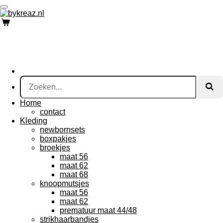
Ga
direct
naar
de
hoofdinhoud
Home
contact
Kleding
newbornsets
boxpakjes
broekjes
maat 56
maat 62
maat 68
knoopmutsjes
maat 56
maat 62
prematuur maat 44/48
strikhaarbandjes