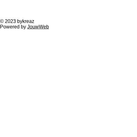
e
l
r
e
n
e
n
© 2023 bykreaz
Powered by
JouwWeb