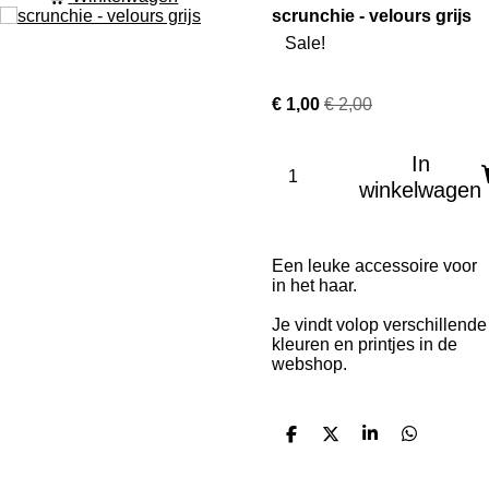
scrunchie - velours grijs
Sale!
€ 1,00
€ 2,00
In
winkelwagen
Een leuke accessoire voor
in het haar.
Je vindt volop verschillende
kleuren en printjes in de
webshop.
D
D
S
D
e
e
h
e
l
e
a
l