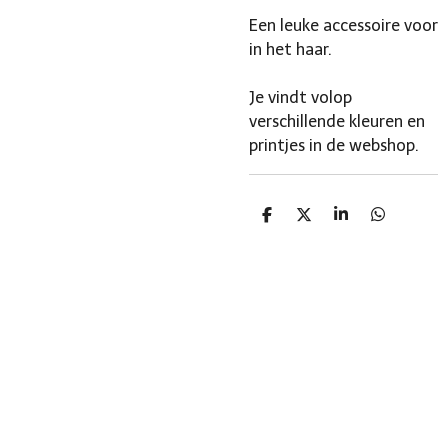
Een leuke accessoire voor
in het haar.
Je vindt volop
verschillende kleuren en
printjes in de webshop.
D
D
S
D
e
e
h
e
l
e
a
l
e
l
r
e
n
e
n