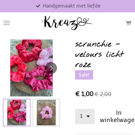
Handgemaakt met liefde
Ga
direct
naar
de
hoofdinhoud
scrunchie -
velours licht
roze
Sale!
€ 1,00
€ 2,00
In
winkelwage