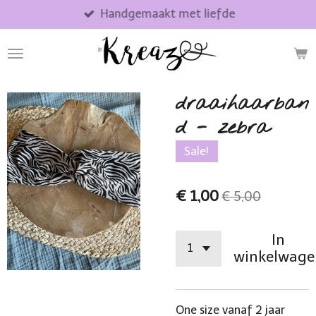
Handgemaakt met liefde
Ga
direct
naar
de
hoofdinhoud
draaihaarban
d - zebra
Sale!
€ 1,00
€ 5,00
In
winkelwage
One size vanaf 2 jaar