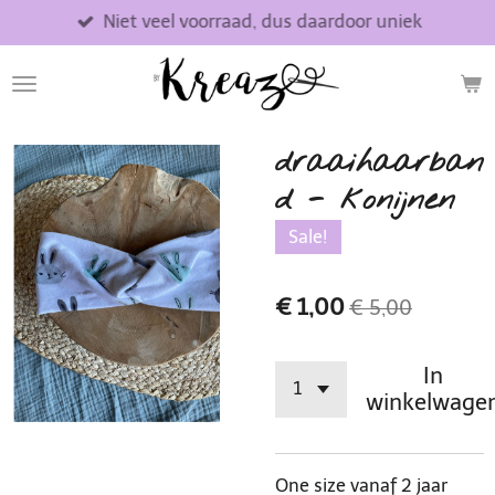
Niet veel voorraad, dus daardoor uniek
Ga
direct
naar
de
hoofdinhoud
draaihaarban
d - konijnen
Sale!
€ 1,00
€ 5,00
In
winkelwage
One size vanaf 2 jaar