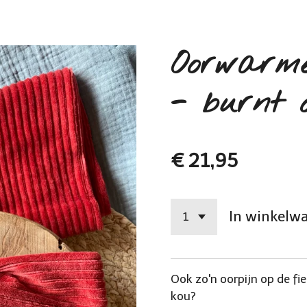
Oorwarme
- burnt 
€ 21,95
In winkelw
Ook zo'n oorpijn op de fi
kou?