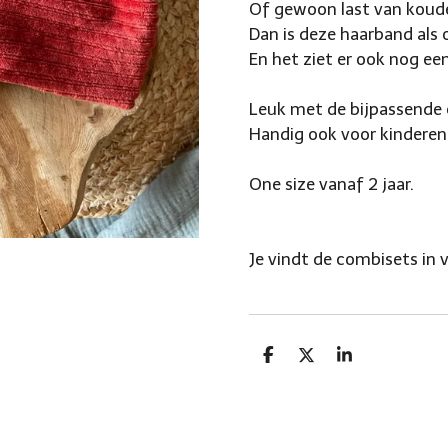
Of gewoon last van koud
Dan is deze haarband als
En het ziet er ook nog eens
Leuk met de bijpassende col
Handig ook voor kinderen
One size vanaf 2 jaar.
Je vindt de combisets in 
D
D
S
e
e
h
l
e
a
e
l
r
n
e