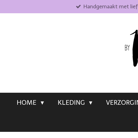
Handgemaakt met lie
Ga
direct
naar
de
hoofdinhoud
HOME
KLEDING
VERZORG