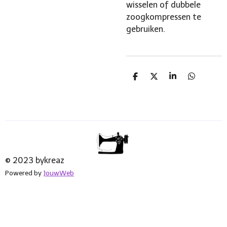
wisselen of dubbele
zoogkompressen te
gebruiken.
D
D
S
D
e
e
h
e
l
e
a
l
e
l
r
e
n
e
n
© 2023 bykreaz
Powered by
JouwWeb