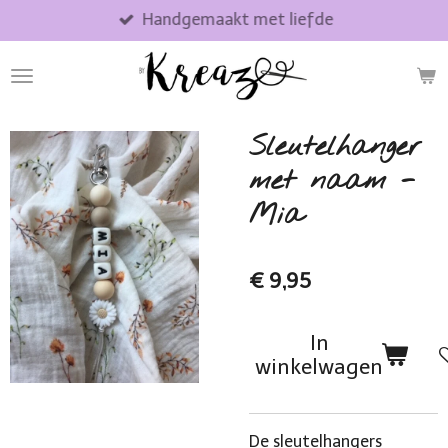
Handgemaakt met liefde
Ga
direct
naar
de
hoofdinhoud
Sleutelhanger
met naam -
Mia
€ 9,95
In
winkelwagen
De sleutelhangers