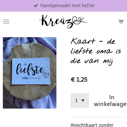
Handgemaakt met liefde
Ga
direct
naar
de
hoofdinhoud
Kaart - de
liefste oma is
die van mij
€ 1,25
In
winkelwage
Ansichtkaart zonder