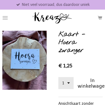
Niet veel voorraad, dus daardoor uniek
Ga
direct
naar
de
hoofdinhoud
Kaart -
Hoera
zwanger
€ 1,25
In
winkelwage
Ansichtkaart zonder