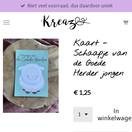
Niet veel voorraad, dus daardoor uniek
Ga
direct
naar
de
hoofdinhoud
Kaart -
Schaapje van
de Goede
Herder jongen
€ 1,25
In
winkelwage