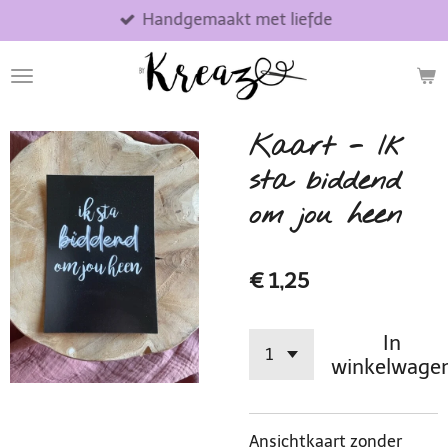
Handgemaakt met liefde
Ga
direct
naar
de
hoofdinhoud
Kaart - Ik
sta biddend
om jou heen
€ 1,25
In
winkelwage
Ansichtkaart zonder