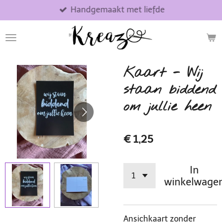
Handgemaakt met liefde
Ga
direct
naar
de
hoofdinhoud
Kaart - Wij
staan biddend
om jullie heen
€ 1,25
In
winkelwage
Ansichkaart zonder